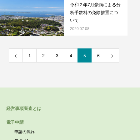
令和２年7月豪雨による分
析手数料の免除措置につ
いて
2020.07.08
1
2
3
4
5
6
経営事項審査とは
電子申請
–
申請の流れ