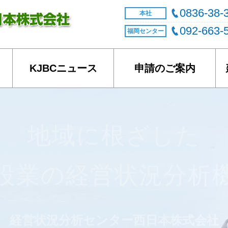
0836-38-
本社
092-663-
福岡センター
KJBCニュース
申請のご案内
ます。
地域に根ざした
けで、経営事項審査の登録経営状況分析機関として、
「スピード」・「誠実」をモットーに経営状況分析業
設業の経営状況分析
えできるよう電子申請や分析結果通知書のダウンロー
経営状況分析センター西日本株式会社
な業務に努めて参ります。