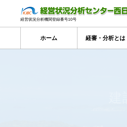
経営状況分析機関登録番号10号
ホーム
経審・分析とは
当サイトへアクセスいただき誠にありがとうござい
弊社は、建設業法に基づき平成１６年９月１６日付
国土交通大臣登録第１０号の登録を受け「信頼」・
建
務を行っております。
また、インターネットを利用した迅速な申請にお答
ドサービスを開始しております。
皆様の手続きが円滑に進みますよう、社員一同丁寧