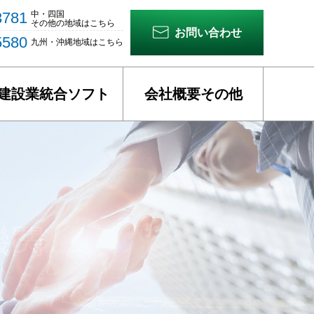
3781
中・四国
その他の地域
はこちら
お問い合わせ
5580
九州・沖縄地域
はこちら
建設業統合ソフト
会社概要その他
機関